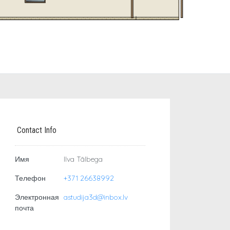
Contact Info
Имя
Ilva Tālbega
Телефон
+371 26638992
Электронная
astudija3d@inbox.lv
почта