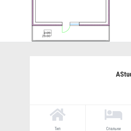
AStud
Тип
Спальни