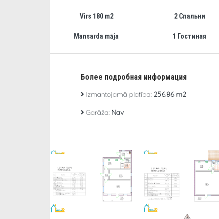
Virs 180 m2
2 Спальни
Mansarda māja
1 Гостиная
Более подробная информация
Izmantojamā platība:
256.86 m2
Garāža:
Nav