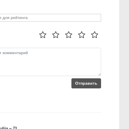
Отправить
udija — 73