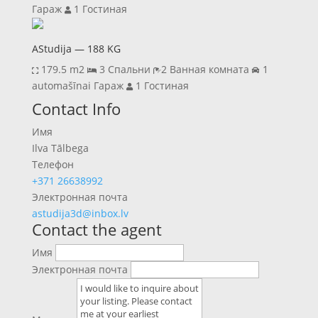
Гараж
1 Гостиная
AStudija — 188 KG
179.5 m2
3 Спальни
2 Ванная комната
1
automašīnai Гараж
1 Гостиная
Previous
Next
Contact Info
Имя
Ilva Tālbega
Телефон
+371 26638992
Электронная почта
astudija3d@inbox.lv
Contact the agent
Имя
Электронная почта