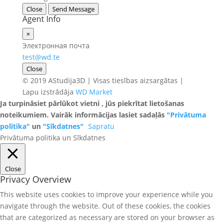
Close
Send Message
Agent Info
×
Электронная почта
test@wd.te
Close
© 2019 AStudija3D | Visas tiesības aizsargātas |
Lapu izstrādāja
WD Market
Ja turpināsiet pārlūkot vietni , jūs piekrītat lietošanas
noteikumiem. Vairāk informācijas lasiet sadaļās
"Privātuma
politika"
un
"Sīkdatnes"
Sapratu
Privātuma politika un Sīkdatnes
Close
Privacy Overview
This website uses cookies to improve your experience while you
navigate through the website. Out of these cookies, the cookies
that are categorized as necessary are stored on your browser as