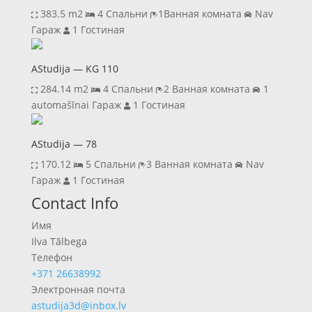
383.5 m2
4 Спальни
1Ванная комната
Nav
Гараж
1 Гостиная
AStudija — KG 110
284.14 m2
4 Спальни
2 Ванная комната
1
automašīnai Гараж
1 Гостиная
AStudija — 78
170.12
5 Спальни
3 Ванная комната
Nav
Гараж
1 Гостиная
Previous
Next
Contact Info
Имя
Ilva Tālbega
Телефон
+371 26638992
Электронная почта
astudija3d@inbox.lv