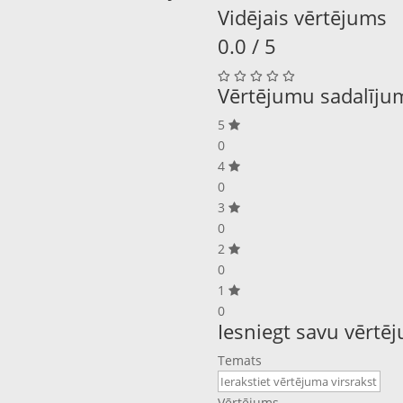
Vidējais vērtējums
0.0 / 5
Vērtējumu sadalīju
5
0
4
0
3
0
2
0
1
0
Iesniegt savu vērtē
Temats
Vērtējums