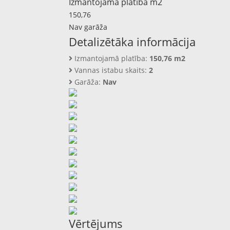
Izmantojamā platība m2
150,76‬
Nav garāža
Detalizētāka informācija
Izmantojamā platība:
150,76‬ m2
Vannas istabu skaits:
2
Garāža:
Nav
Vērtējums