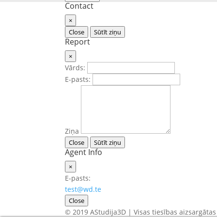
Contact
×
Close
Sūtīt ziņu
Report
×
Vārds:
E-pasts:
Ziņa
Close
Sūtīt ziņu
Agent Info
×
E-pasts:
test@wd.te
Close
© 2019 AStudija3D | Visas tiesības aizsargātas