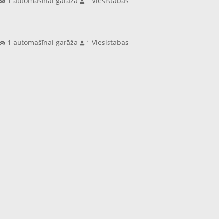
s
1 automašīnai garāža
1 Viesistabas
s
1 automašīnai garāža
1 Viesistabas