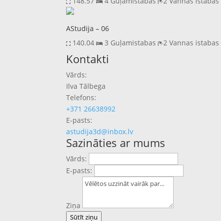
148.57
4 Guļamistabas
2 Vannas istaba
AStudija – 06
140.04
3 Guļamistabas
2 Vannas istaba
Previous
Next
Kontakti
Vārds:
Ilva Tālbega
Telefons:
+371 26638992
E-pasts:
astudija3d@inbox.lv
Sazināties ar mums
Vārds:
E-pasts:
Ziņa
Sūtīt ziņu