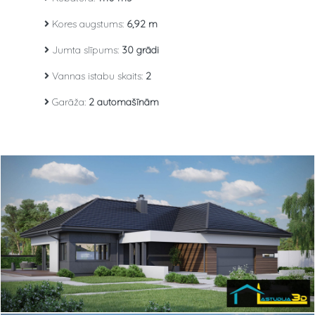
Kores augstums:
6,92 m
Jumta slīpums:
30 grādi
Vannas istabu skaits:
2
Garāža:
2 automašīnām