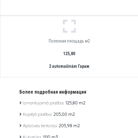
Полезная площадь м2
125,80
2 automašīnām Гараж
Более подробная информация
Izmantojamā platība:
125,80 m2
Kopējā platība:
205,00 m2
Apbūves teritorija:
205,98 m2
Kubatūra:
1110 m3