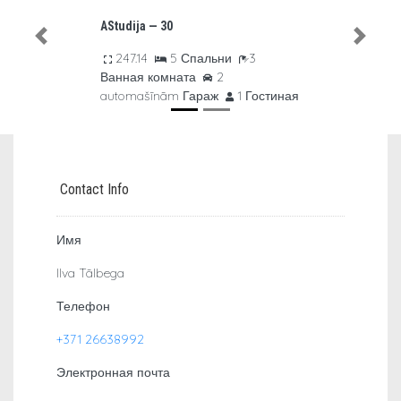
AStudija- KG 186
Previous
Next
257.69 m2
3 Спальни
1
Ванная комната
Nav Гараж
1 Гостиная
Contact Info
Имя
Ilva Tālbega
Телефон
+371 26638992
Электронная почта