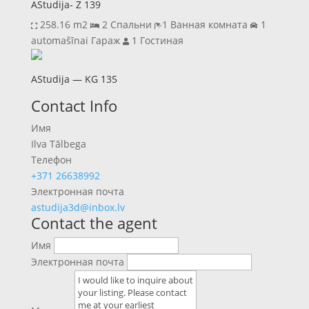
AStudija- Z 139
258.16 m2
2 Спальни
1 Ванная комната
1
automašīnai Гараж
1 Гостиная
AStudija — KG 135
Previous
Next
Contact Info
Имя
Ilva Tālbega
Телефон
+371 26638992
Электронная почта
astudija3d@inbox.lv
Contact the agent
Имя
Электронная почта