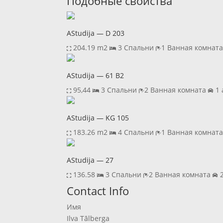
Подобные свойства
AStudija — D 203
204.19 m2
3 Спальни
1 Ванная комнат
AStudija — 61 B2
95,44
3 Спальни
2 Ванная комната
1 
AStudija — KG 105
183.26 m2
4 Спальни
1 Ванная комнат
AStudija — 27
136.58
3 Спальни
2 Ванная комната
2
Previous
Next
Contact Info
Имя
Ilva Tālberga