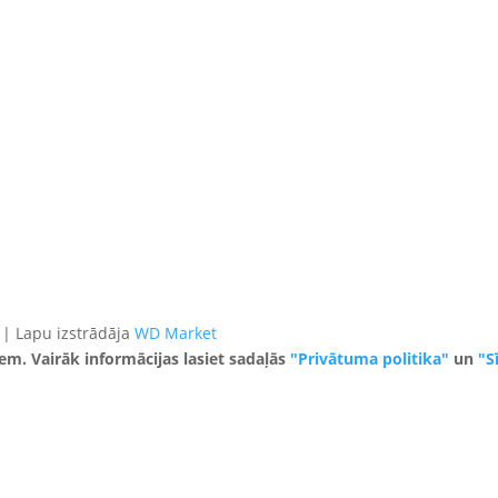
 | Lapu izstrādāja
WD Market
iem. Vairāk informācijas lasiet sadaļās
"Privātuma politika"
un
"S