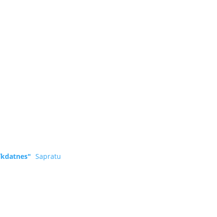
īkdatnes"
Sapratu