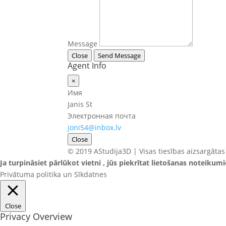
Message
Close
Send Message
Agent Info
×
Имя
Janis St
Электронная почта
joni54@inbox.lv
Close
© 2019 AStudija3D | Visas tiesības aizsargātas
Ja turpināsiet pārlūkot vietni , jūs piekrītat lietošanas noteikum
Privātuma politika un Sīkdatnes
Close
Privacy Overview