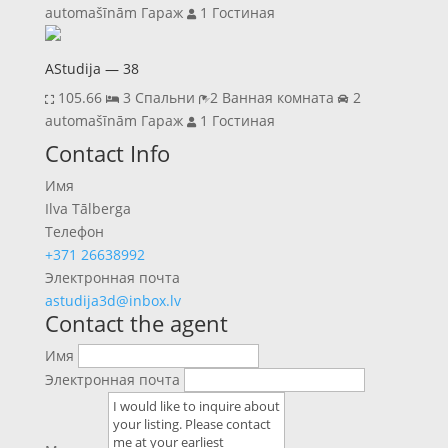
automašīnām Гараж
1 Гостиная
AStudija — 38
105.66
3 Спальни
2 Ванная комната
2
automašīnām Гараж
1 Гостиная
Previous
Next
Contact Info
Имя
Ilva Tālberga
Телефон
+371 26638992
Электронная почта
astudija3d@inbox.lv
Contact the agent
Имя
Электронная почта