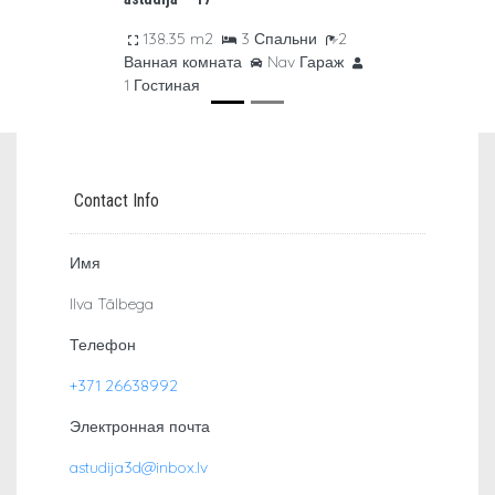
Имя
Ilva Tālbega
Телефон
+371 26638992
Электронная почта
astudija3d@inbox.lv
© 2019 AStudija3D | Visas tiesības aizsargātas