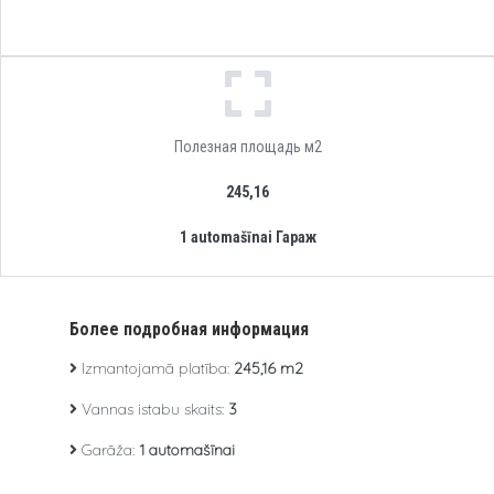
Полезная площадь м2
245,16‬
1 automašīnai Гараж
Более подробная информация
Izmantojamā platība:
245,16‬ m2
Vannas istabu skaits:
3
Garāža:
1 automašīnai