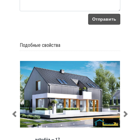
Отправить
Подобные свойства
AStudija — KG 103
Previous
Next
317.57 m2
4 Спальни
3
Ванная комната
1 automašīnai
Гараж
1 Гостиная
Contact Info