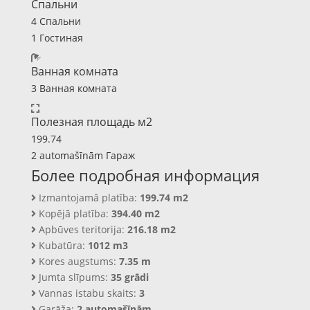
Спальни
4 Спальни
1 Гостиная
Ванная комната
3 Ванная комната
Полезная площадь м2
199.74
2 automašīnām Гараж
Более подробная информация
Izmantojamā platība:
199.74 m2
Kopējā platība:
394.40 m2
Apbūves teritorija:
216.18 m2
Kubatūra:
1012 m3
Kores augstums:
7.35 m
Jumta slīpums:
35 grādi
Vannas istabu skaits:
3
Garāža:
2 automašīnām