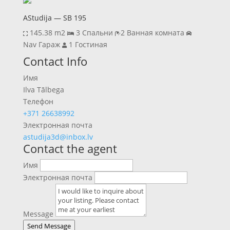
AStudija — SB 195
145.38 m2
3 Спальни
2 Ванная комната
Nav Гараж
1 Гостиная
Previous
Next
Contact Info
Имя
Ilva Tālbega
Телефон
+371 26638992
Электронная почта
astudija3d@inbox.lv
Contact the agent
Имя
Электронная почта
Message
Send Message