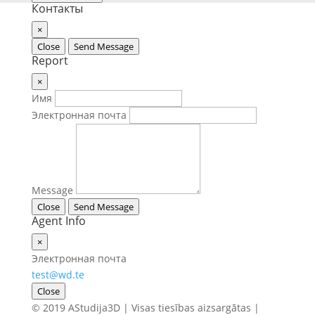
Контакты
×
Close
Send Message
Report
×
Имя
Электронная почта
Message
Close
Send Message
Agent Info
×
Электронная почта
test@wd.te
Close
© 2019 AStudija3D | Visas tiesības aizsargātas |