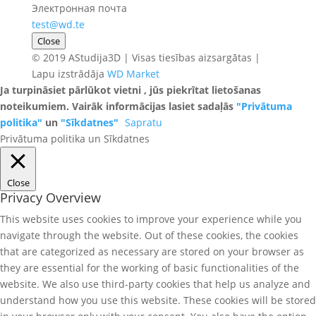
Электронная почта
test@wd.te
Close
© 2019 AStudija3D | Visas tiesības aizsargātas |
Lapu izstrādāja
WD Market
Ja turpināsiet pārlūkot vietni , jūs piekrītat lietošanas
noteikumiem. Vairāk informācijas lasiet sadaļās
"Privātuma
politika"
un
"Sīkdatnes"
Sapratu
Privātuma politika un Sīkdatnes
Close
Privacy Overview
This website uses cookies to improve your experience while you
navigate through the website. Out of these cookies, the cookies
that are categorized as necessary are stored on your browser as
they are essential for the working of basic functionalities of the
website. We also use third-party cookies that help us analyze and
understand how you use this website. These cookies will be stored