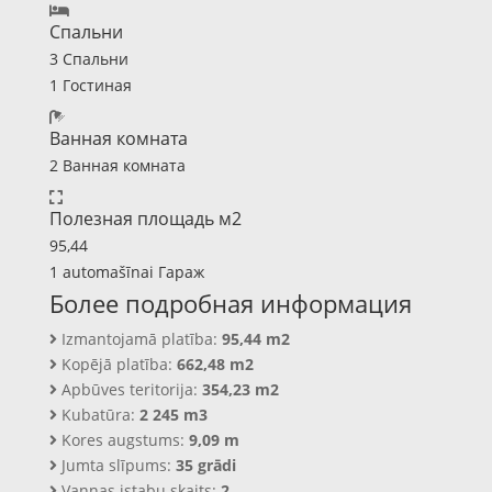
Спальни
3 Спальни
1 Гостиная
Ванная комната
2 Ванная комната
Полезная площадь м2
95,44
1 automašīnai Гараж
Более подробная информация
Izmantojamā platība:
95,44 m2
Kopējā platība:
662,48 m2
Apbūves teritorija:
354,23 m2
Kubatūra:
2 245 m3
Kores augstums:
9,09 m
Jumta slīpums:
35 grādi
Vannas istabu skaits:
2