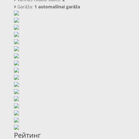
Garāža:
1 automašīnai garāža
Рейтинг