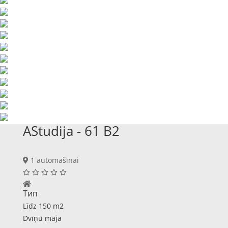
AStudija - 61 B2
1 automašīnai
Тип
Līdz 150 m2
Dvīņu māja