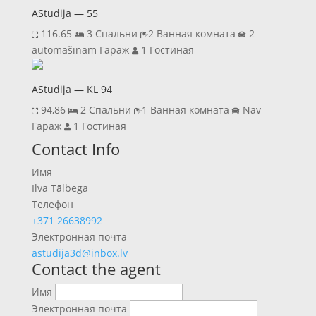
AStudija — 55
116.65
3 Спальни
2 Ванная комната
2
automašīnām Гараж
1 Гостиная
AStudija — KL 94
94,86
2 Спальни
1 Ванная комната
Nav
Гараж
1 Гостиная
Previous
Next
Contact Info
Имя
Ilva Tālbega
Телефон
+371 26638992
Электронная почта
astudija3d@inbox.lv
Contact the agent
Имя
Электронная почта