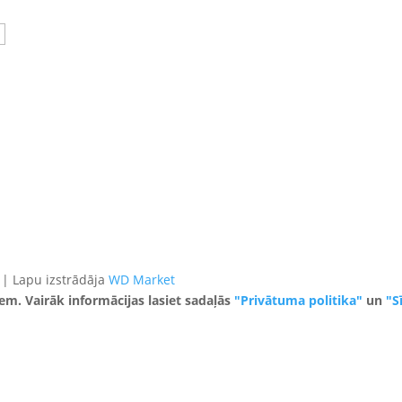
 | Lapu izstrādāja
WD Market
iem. Vairāk informācijas lasiet sadaļās
"Privātuma politika"
un
"S