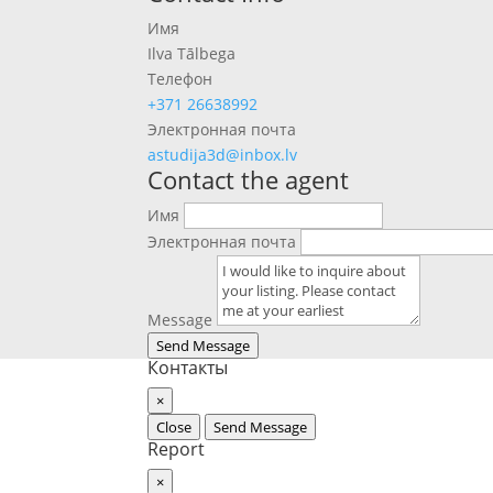
Имя
Ilva Tālbega
Телефон
+371 26638992
Электронная почта
astudija3d@inbox.lv
Contact the agent
Имя
Электронная почта
Message
Send Message
Контакты
×
Close
Send Message
Report
×