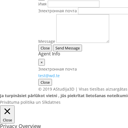
Имя
Электронная почта
Message
Close
Send Message
Agent Info
×
Электронная почта
test@wd.te
Close
© 2019 AStudija3D | Visas tiesības aizsargātas
Ja turpināsiet pārlūkot vietni , jūs piekrītat lietošanas noteikum
Privātuma politika un Sīkdatnes
Close
Privacy Overview