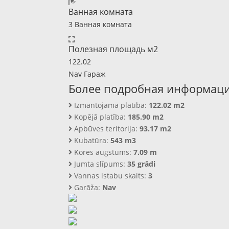
Ванная комната
3 Ванная комната
Полезная площадь м2
122.02
Nav Гараж
Более подробная информац
Izmantojamā platība:
122.02 m2
Kopējā platība:
185.90 m2
Apbūves teritorija:
93.17 m2
Kubatūra:
543 m3
Kores augstums:
7.09 m
Jumta slīpums:
35 grādi
Vannas istabu skaits:
3
Garāža:
Nav