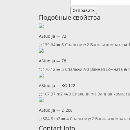
Отправить
Подобные свойства
AStudija — 72
139.64
5 Спальни
2 Ванная комната
1
AStudija — 78
170.12
5 Спальни
3 Ванная комната
N
AStudija — KG 122
167.37 m2
3 Спальни
1 Ванная комнат
AStudija — D 208
384.8 m2
4 Спальни
2 Ванная комната
Previous
Next
Contact Info