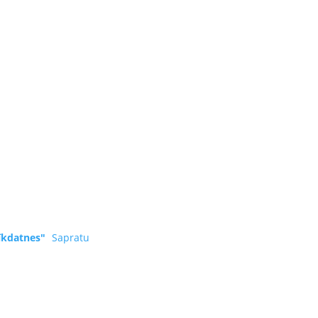
īkdatnes"
Sapratu