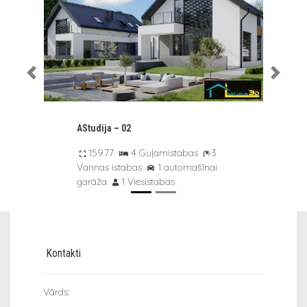
Previous
Next
AStudija – 03
136.01
3 Guļamistabas
3
Vannas istabas
1 automašīnai
garāža
1 Viesistabas
Kontakti
Vārds: