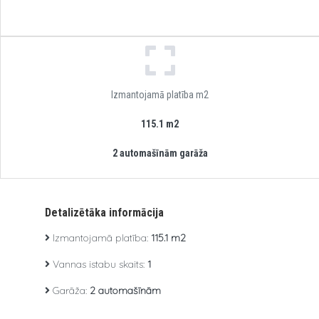
Izmantojamā platība m2
115.1 m2
2 automašīnām garāža
Detalizētāka informācija
Izmantojamā platība:
115.1 m2
Vannas istabu skaits:
1
Garāža:
2 automašīnām