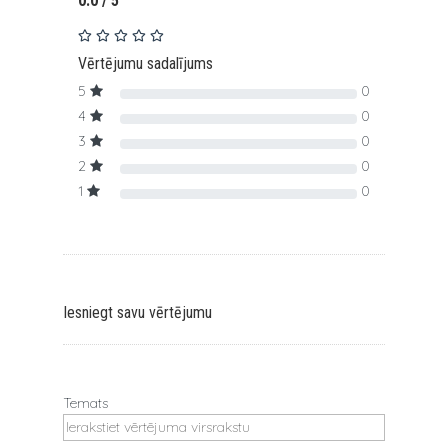
0.0 / 5
Vērtējumu sadalījums
5
0
4
0
3
0
2
0
1
0
Iesniegt savu vērtējumu
Temats