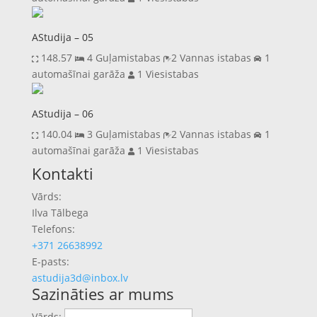
AStudija – 05
148.57
4 Guļamistabas
2 Vannas istabas
1
automašīnai garāža
1 Viesistabas
AStudija – 06
140.04
3 Guļamistabas
2 Vannas istabas
1
automašīnai garāža
1 Viesistabas
Previous
Next
Kontakti
Vārds:
Ilva Tālbega
Telefons:
+371 26638992
E-pasts:
astudija3d@inbox.lv
Sazināties ar mums
Vārds: