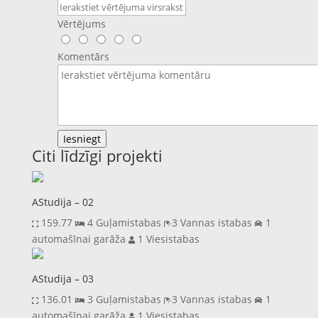
Vērtējums
Komentārs
Iesniegt
Citi līdzīgi projekti
AStudija – 02
159.77
4 Guļamistabas
3 Vannas istabas
1
automašīnai garāža
1 Viesistabas
AStudija – 03
136.01
3 Guļamistabas
3 Vannas istabas
1
automašīnai garāža
1 Viesistabas