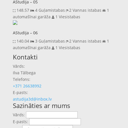
AStudija – 05
148.57
4 Guļamistabas
2 Vannas istabas
1
automašīnai garāža
1 Viesistabas
AStudija – 06
140.04
3 Guļamistabas
2 Vannas istabas
1
automašīnai garāža
1 Viesistabas
Previous
Next
Kontakti
Vārds:
Ilva Tālbega
Telefons:
+371 26638992
E-pasts:
astudija3d@inbox.lv
Sazināties ar mums
Vārds:
E-pasts: