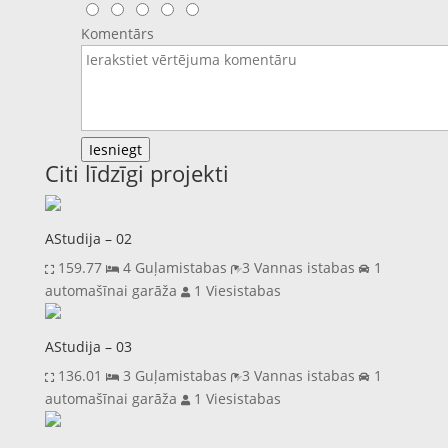
Komentārs
Iesniegt
Citi līdzīgi projekti
AStudija – 02
159.77
4 Guļamistabas
3 Vannas istabas
1
automašīnai garāža
1 Viesistabas
AStudija – 03
136.01
3 Guļamistabas
3 Vannas istabas
1
automašīnai garāža
1 Viesistabas