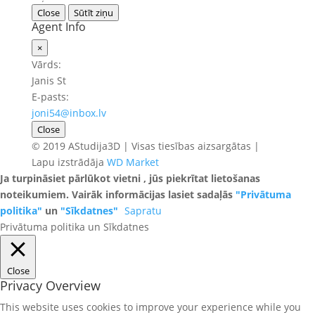
Close
Sūtīt ziņu
Agent Info
×
Vārds:
Janis St
E-pasts:
joni54@inbox.lv
Close
© 2019 AStudija3D | Visas tiesības aizsargātas |
Lapu izstrādāja
WD Market
Ja turpināsiet pārlūkot vietni , jūs piekrītat lietošanas
noteikumiem. Vairāk informācijas lasiet sadaļās
"Privātuma
politika"
un
"Sīkdatnes"
Sapratu
Privātuma politika un Sīkdatnes
Close
Privacy Overview
This website uses cookies to improve your experience while you