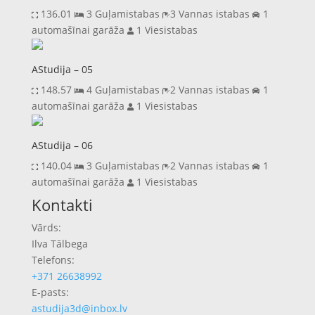
136.01
3 Guļamistabas
3 Vannas istabas
1
automašīnai garāža
1 Viesistabas
AStudija – 05
148.57
4 Guļamistabas
2 Vannas istabas
1
automašīnai garāža
1 Viesistabas
AStudija – 06
140.04
3 Guļamistabas
2 Vannas istabas
1
automašīnai garāža
1 Viesistabas
Previous
Next
Kontakti
Vārds:
Ilva Tālbega
Telefons:
+371 26638992
E-pasts:
astudija3d@inbox.lv