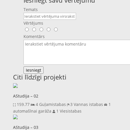
Iesniegt savu vērtējumu
Temats
Vērtējums
Komentārs
Iesniegt
Citi līdzīgi projekti
AStudija – 02
159.77
4 Guļamistabas
3 Vannas istabas
1
automašīnai garāža
1 Viesistabas
AStudija – 03