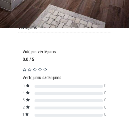
Vērtējums
Vidējais vērtējums
0.0 / 5
Vērtējumu sadalījums
5
0
4
0
3
0
2
0
1
0