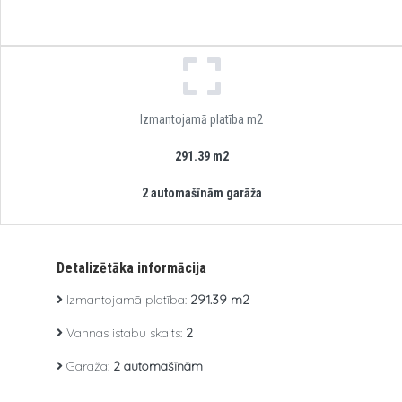
Izmantojamā platība m2
291.39 m2
2 automašīnām garāža
Detalizētāka informācija
Izmantojamā platība:
291.39 m2
Vannas istabu skaits:
2
Garāža:
2 automašīnām