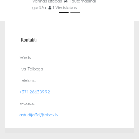
Vannas istabas
1 automašīnai
garāža
1 Viesistabas
Kontakti
Vārds:
Ilva Tālbega
Telefons:
+371 26638992
E-pasts:
astudija3d@inbox.lv