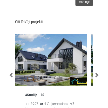
Iesniegt
Citi līdzīgi projekti
Previous
Next
AStudija – 03
136.01
3 Guļamistabas
3