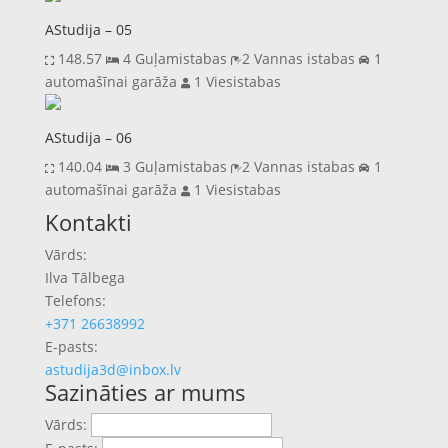
AStudija – 05
148.57
4 Guļamistabas
2 Vannas istabas
1
automašīnai garāža
1 Viesistabas
AStudija – 06
140.04
3 Guļamistabas
2 Vannas istabas
1
automašīnai garāža
1 Viesistabas
Previous
Next
Kontakti
Vārds:
Ilva Tālbega
Telefons:
+371 26638992
E-pasts:
astudija3d@inbox.lv
Sazināties ar mums
Vārds: