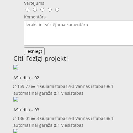
Vērtējums
Komentārs
Iesniegt
Citi līdzīgi projekti
AStudija – 02
159.77
4 Guļamistabas
3 Vannas istabas
1
automašīnai garāža
1 Viesistabas
AStudija – 03
136.01
3 Guļamistabas
3 Vannas istabas
1
automašīnai garāža
1 Viesistabas