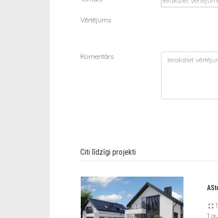
Vērtējums
Komentārs
Citi līdzīgi projekti
ASt
1
Previous
1 a