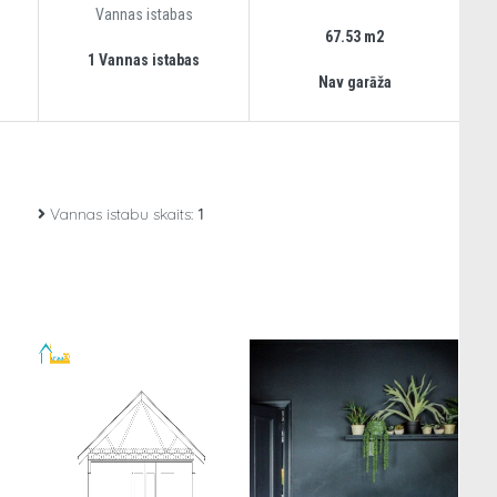
Vannas istabas
67.53 m2
1 Vannas istabas
Nav garāža
Vannas istabu skaits:
1