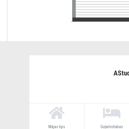
AStud
Mājas tips
Guļamistabas