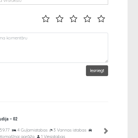
Iesniegt
udija – 02
59.77
4 Guļamistabas
3 Vannas istabas
Next
utomašīnai garāža
1 Viesistabas