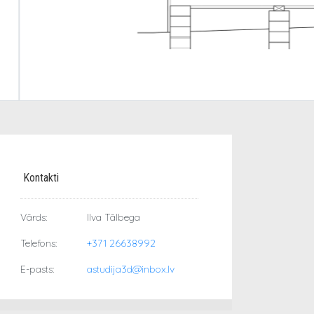
Kontakti
Vārds:
Ilva Tālbega
Telefons:
+371 26638992
E-pasts:
astudija3d@inbox.lv