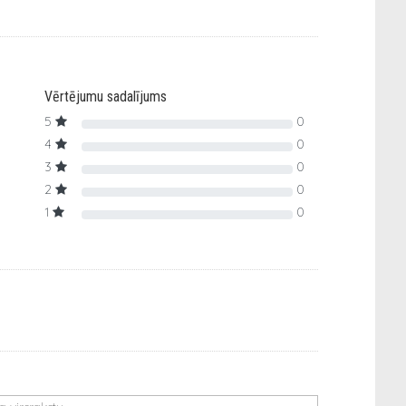
Vērtējumu sadalījums
5
0
4
0
3
0
2
0
1
0