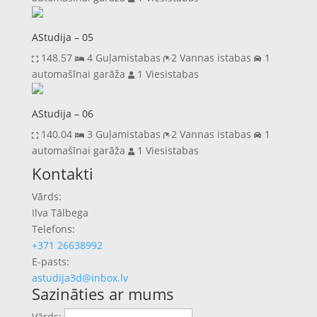
AStudija – 05
148.57
4 Guļamistabas
2 Vannas istabas
1
automašīnai garāža
1 Viesistabas
AStudija – 06
140.04
3 Guļamistabas
2 Vannas istabas
1
automašīnai garāža
1 Viesistabas
Previous
Next
Kontakti
Vārds:
Ilva Tālbega
Telefons:
+371 26638992
E-pasts:
astudija3d@inbox.lv
Sazināties ar mums
Vārds: