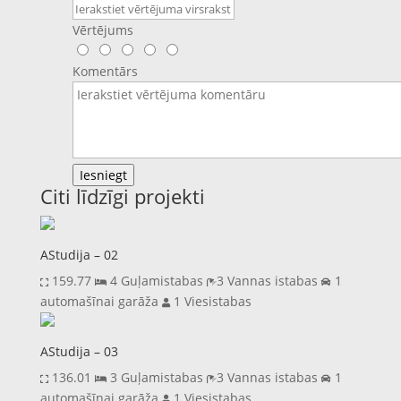
Vērtējums
Komentārs
Iesniegt
Citi līdzīgi projekti
AStudija – 02
159.77
4 Guļamistabas
3 Vannas istabas
1
automašīnai garāža
1 Viesistabas
AStudija – 03
136.01
3 Guļamistabas
3 Vannas istabas
1
automašīnai garāža
1 Viesistabas