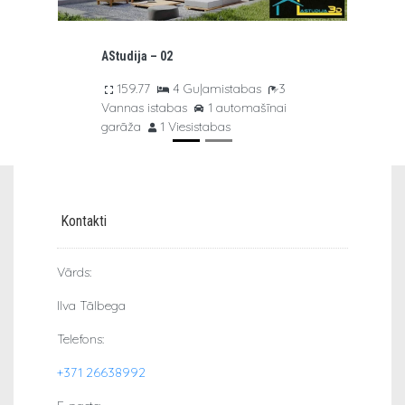
Kontakti
Vārds:
Ilva Tālbega
Telefons:
+371 26638992
E-pasts:
astudija3d@inbox.lv