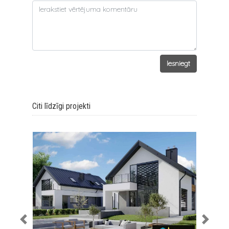
Iesniegt
Citi līdzīgi projekti
AStudija – 03
Previous
Next
136.01
3 Guļamistabas
3
Vannas istabas
1 automašīnai
garāža
1 Viesistabas