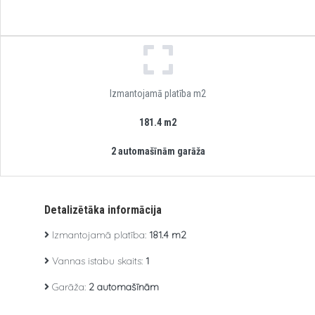
Izmantojamā platība m2
181.4 m2
2 automašīnām garāža
Detalizētāka informācija
Izmantojamā platība:
181.4 m2
Vannas istabu skaits:
1
Garāža:
2 automašīnām