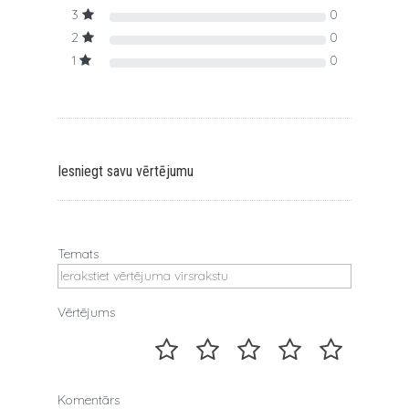
3
0
2
0
1
0
Iesniegt savu vērtējumu
Temats
Vērtējums
Komentārs