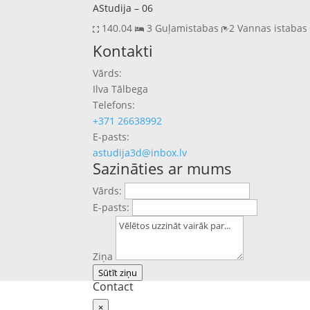
AStudija – 06
140.04
3 Guļamistabas
2 Vannas istaba
Previous
Next
Kontakti
Vārds:
Ilva Tālbega
Telefons:
+371 26638992
E-pasts:
astudija3d@inbox.lv
Sazināties ar mums
Vārds:
E-pasts:
Ziņa
Sūtīt ziņu
Contact
×