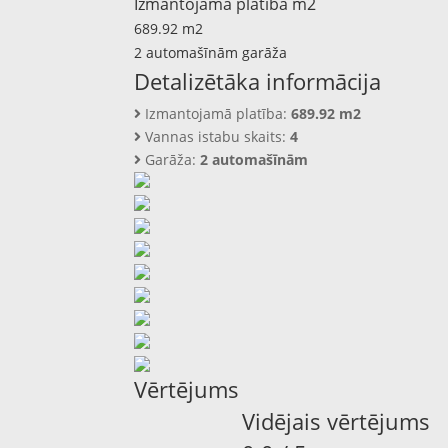
Izmantojamā platība m2
689.92 m2
2 automašīnām garāža
Detalizētāka informācija
Izmantojamā platība:
689.92 m2
Vannas istabu skaits:
4
Garāža:
2 automašīnām
Vērtējums
Vidējais vērtējums