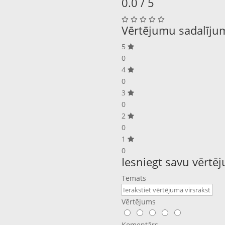
0.0 / 5
Vērtējumu sadalīju
5
0
4
0
3
0
2
0
1
0
Iesniegt savu vērtē
Temats
Vērtējums
Komentārs