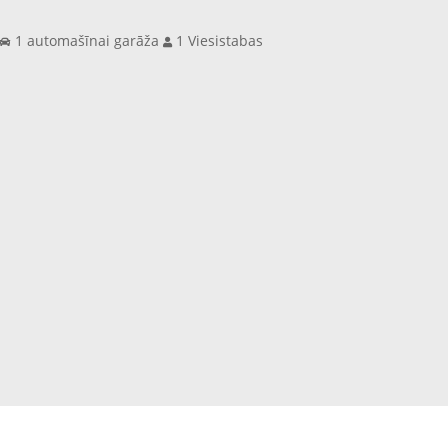
s
1 automašīnai garāža
1 Viesistabas