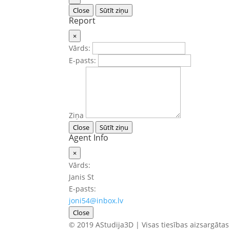
Close
Sūtīt ziņu
Report
×
Vārds:
E-pasts:
Ziņa
Close
Sūtīt ziņu
Agent Info
×
Vārds:
Janis St
E-pasts:
joni54@inbox.lv
Close
© 2019 AStudija3D | Visas tiesības aizsargātas