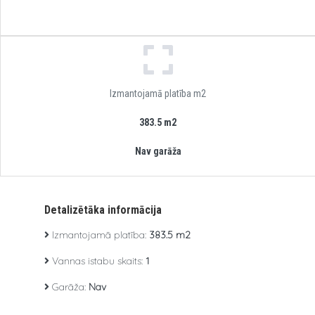
Izmantojamā platība m2
383.5 m2
Nav garāža
Detalizētāka informācija
Izmantojamā platība:
383.5 m2
Vannas istabu skaits:
1
Garāža:
Nav