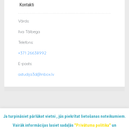
Kontakti
Vārds:
Ilva Tālbega
Telefons:
+371 26638992
E-pasts:
astudija3d@inbox.lv
Ja turpināsiet pārlūkot vietni , jūs piekrītat lietošanas noteikumiem.
Vairāk informācijas lasiet sadaļās
"Privātuma politika"
un
© 2019 AStudija3D | Visas tiesības aizsargātas