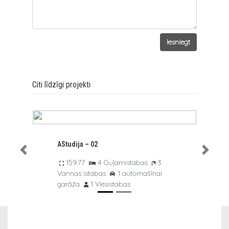
Iesniegt
Citi līdzīgi projekti
AStudija – 03
Previous
Next
istabas
3
136.01
3 Guļamistabas
3
utomašīnai
Vannas istabas
1 automašīnai
as
garāža
1 Viesistabas