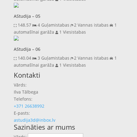
AStudija – 05
148.57
4 Guļamistabas
2 Vannas istabas
1
automašīnai garāža
1 Viesistabas
AStudija – 06
140.04
3 Guļamistabas
2 Vannas istabas
1
automašīnai garāža
1 Viesistabas
Previous
Next
Kontakti
Vārds:
Ilva Tālbega
Telefons:
+371 26638992
E-pasts:
astudija3d@inbox.lv
Sazināties ar mums
Vārds: