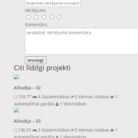
Vērtējums
Komentārs
Iesniegt
Citi līdzīgi projekti
AStudija – 02
159.77
4 Guļamistabas
3 Vannas istabas
1
automašīnai garāža
1 Viesistabas
AStudija – 03
136.01
3 Guļamistabas
3 Vannas istabas
1
automašīnai garāža
1 Viesistabas