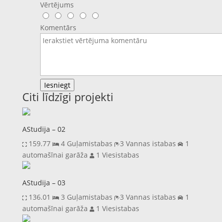
Vērtējums
Komentārs
Iesniegt
Citi līdzīgi projekti
AStudija – 02
159.77
4 Guļamistabas
3 Vannas istabas
1
automašīnai garāža
1 Viesistabas
AStudija – 03
136.01
3 Guļamistabas
3 Vannas istabas
1
automašīnai garāža
1 Viesistabas