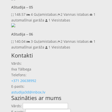
AStudija – 05
148.57
4 Guļamistabas
2 Vannas istabas
1
automašīnai garāža
1 Viesistabas
AStudija – 06
140.04
3 Guļamistabas
2 Vannas istabas
1
automašīnai garāža
1 Viesistabas
Previous
Next
Kontakti
Vārds:
Ilva Tālbega
Telefons:
+371 26638992
E-pasts:
astudija3d@inbox.lv
Sazināties ar mums
Vārds:
E-pasts: