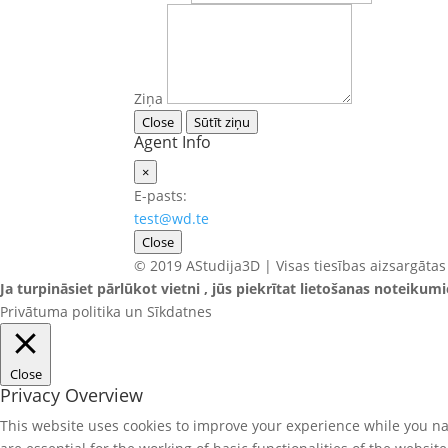
Ziņa
Close
Sūtīt ziņu
Agent Info
×
E-pasts:
test@wd.te
Close
© 2019 AStudija3D | Visas tiesības aizsargātas
Ja turpināsiet pārlūkot vietni , jūs piekrītat lietošanas noteikum
Privātuma politika un Sīkdatnes
Close
Privacy Overview
This website uses cookies to improve your experience while you nav