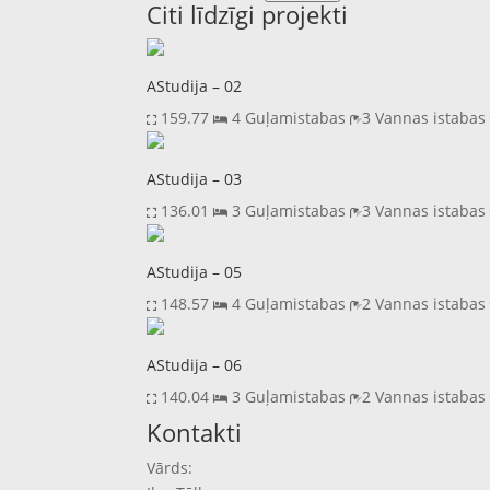
Citi līdzīgi projekti
AStudija – 02
159.77
4 Guļamistabas
3 Vannas istaba
AStudija – 03
136.01
3 Guļamistabas
3 Vannas istaba
AStudija – 05
148.57
4 Guļamistabas
2 Vannas istaba
AStudija – 06
140.04
3 Guļamistabas
2 Vannas istaba
Previous
Next
Kontakti
Vārds: