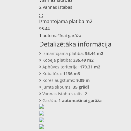
Vannas istabas
2 Vannas istabas
Izmantojamā platība m2
95.44
1 automašīnai garāža
Detalizētāka informācija
Izmantojamā platība:
95.44 m2
Kopējā platība:
335.49 m2
Apbūves teritorija:
179.31 m2
Kubatūra:
1136 m3
Kores augstums:
9.09 m
Jumta slīpums:
35 grādi
Vannas istabu skaits:
2
Garāža:
1 automašīnai garāža