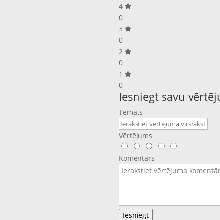
4
0
3
0
2
0
1
0
Iesniegt savu vērtē
Temats
Vērtējums
Komentārs
Iesniegt