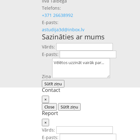
Ilva Tālbega
Telefons:
+371 26638992
E-pasts:
astudija3d@inbox.lv
Sazināties ar mums
Vārds:
E-pasts:
Ziņa
Sūtīt ziņu
Contact
×
Close
Sūtīt ziņu
Report
×
Vārds:
E-pasts: