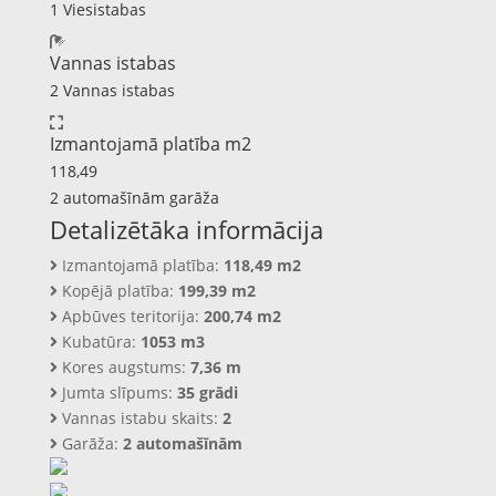
1 Viesistabas
Vannas istabas
2 Vannas istabas
Izmantojamā platība m2
118,49
2 automašīnām garāža
Detalizētāka informācija
Izmantojamā platība:
118,49 m2
Kopējā platība:
199,39 m2
Apbūves teritorija:
200,74 m2
Kubatūra:
1053 m3
Kores augstums:
7,36 m
Jumta slīpums:
35 grādi
Vannas istabu skaits:
2
Garāža:
2 automašīnām