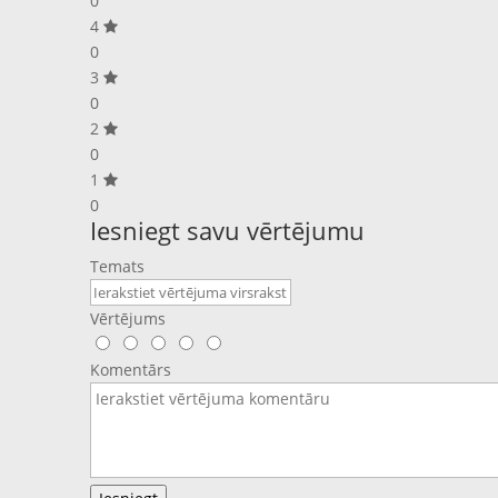
0
4
0
3
0
2
0
1
0
Iesniegt savu vērtējumu
Temats
Vērtējums
Komentārs