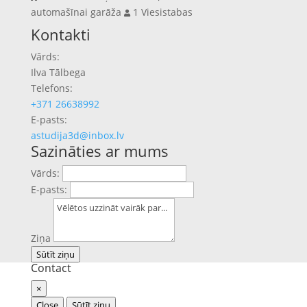
automašīnai garāža
1 Viesistabas
Previous
Next
Kontakti
Vārds:
Ilva Tālbega
Telefons:
+371 26638992
E-pasts:
astudija3d@inbox.lv
Sazināties ar mums
Vārds:
E-pasts:
Ziņa
Sūtīt ziņu
Contact
×
Close
Sūtīt ziņu