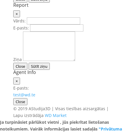
Report
×
Vārds:
E-pasts:
Ziņa
Close
Sūtīt ziņu
Agent Info
×
E-pasts:
test@wd.te
Close
© 2019 AStudija3D | Visas tiesības aizsargātas |
Lapu izstrādāja
WD Market
Ja turpināsiet pārlūkot vietni , jūs piekrītat lietošanas
noteikumiem. Vairāk informācijas lasiet sadaļās
"Privātuma