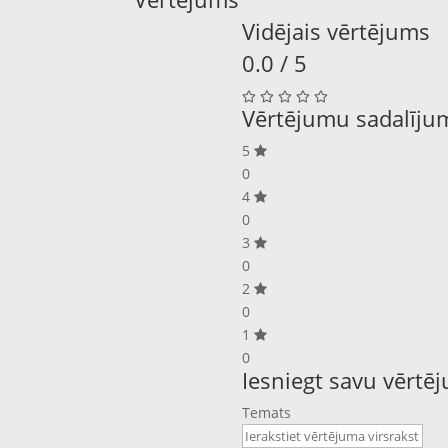
Vidējais vērtējums
0.0 / 5
Vērtējumu sadalīju
5
0
4
0
3
0
2
0
1
0
Iesniegt savu vērtē
Temats