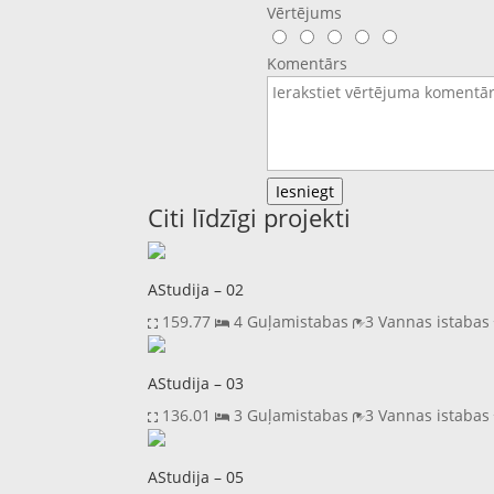
Vērtējums
Komentārs
Iesniegt
Citi līdzīgi projekti
AStudija – 02
159.77
4 Guļamistabas
3 Vannas istaba
AStudija – 03
136.01
3 Guļamistabas
3 Vannas istaba
AStudija – 05