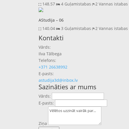
148.57
4 Guļamistabas
2 Vannas istaba
AStudija – 06
140.04
3 Guļamistabas
2 Vannas istaba
Previous
Next
Kontakti
Vārds:
Ilva Tālbega
Telefons:
+371 26638992
E-pasts:
astudija3d@inbox.lv
Sazināties ar mums
Vārds:
E-pasts:
Ziņa