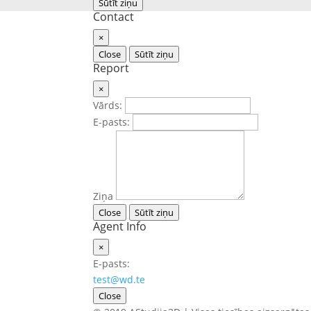
Sūtīt ziņu
Contact
×
Close
Sūtīt ziņu
Report
×
Vārds:
E-pasts:
Ziņa
Close
Sūtīt ziņu
Agent Info
×
E-pasts:
test@wd.te
Close