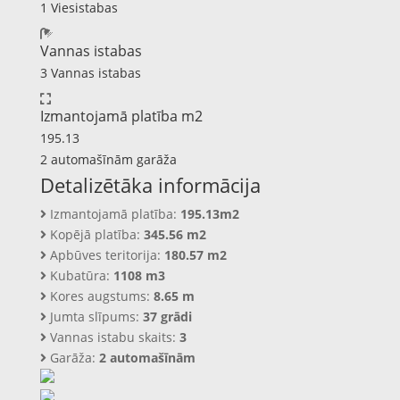
1 Viesistabas
Vannas istabas
3 Vannas istabas
Izmantojamā platība m2
195.13
2 automašīnām garāža
Detalizētāka informācija
Izmantojamā platība:
195.13m2
Kopējā platība:
345.56 m2
Apbūves teritorija:
180.57 m2
Kubatūra:
1108 m3
Kores augstums:
8.65 m
Jumta slīpums:
37 grādi
Vannas istabu skaits:
3
Garāža:
2 automašīnām