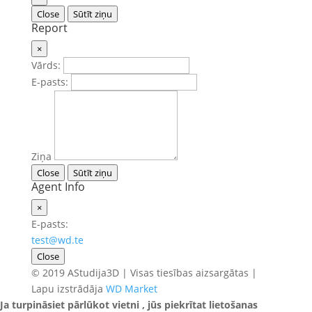
Close
Sūtīt ziņu
Report
×
Vārds:
E-pasts:
Ziņa
Close
Sūtīt ziņu
Agent Info
×
E-pasts:
test@wd.te
Close
© 2019 AStudija3D | Visas tiesības aizsargātas |
Lapu izstrādāja
WD Market
Ja turpināsiet pārlūkot vietni , jūs piekrītat lietošanas