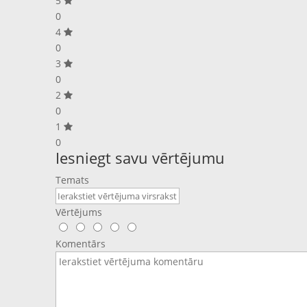
5
0
4
0
3
0
2
0
1
0
Iesniegt savu vērtējumu
Temats
Vērtējums
Komentārs