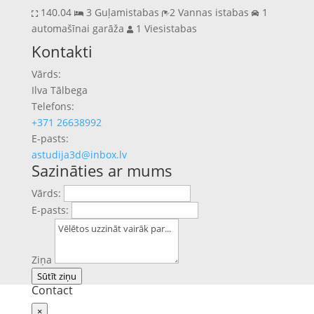
140.04
3 Guļamistabas
2 Vannas istabas
1
automašīnai garāža
1 Viesistabas
Previous
Next
Kontakti
Vārds:
Ilva Tālbega
Telefons:
+371 26638992
E-pasts:
astudija3d@inbox.lv
Sazināties ar mums
Vārds:
E-pasts:
Ziņa
Sūtīt ziņu
Contact
×