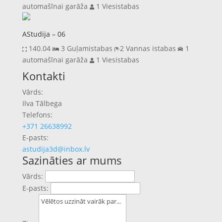
automašīnai garāža
1 Viesistabas
AStudija – 06
140.04
3 Guļamistabas
2 Vannas istabas
1
automašīnai garāža
1 Viesistabas
Previous
Next
Kontakti
Vārds:
Ilva Tālbega
Telefons:
+371 26638992
E-pasts:
astudija3d@inbox.lv
Sazināties ar mums
Vārds:
E-pasts: