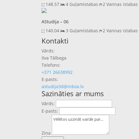
148.57
4 Guļamistabas
2 Vannas istaba
AStudija – 06
140.04
3 Guļamistabas
2 Vannas istaba
Previous
Next
Kontakti
Vārds:
Ilva Tālbega
Telefons:
+371 26638992
E-pasts:
astudija3d@inbox.lv
Sazināties ar mums
Vārds:
E-pasts:
Ziņa