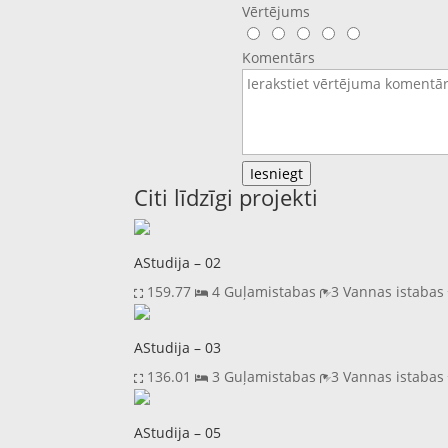
Vērtējums
Komentārs
Iesniegt
Citi līdzīgi projekti
AStudija – 02
159.77
4 Guļamistabas
3 Vannas istaba
AStudija – 03
136.01
3 Guļamistabas
3 Vannas istaba
AStudija – 05