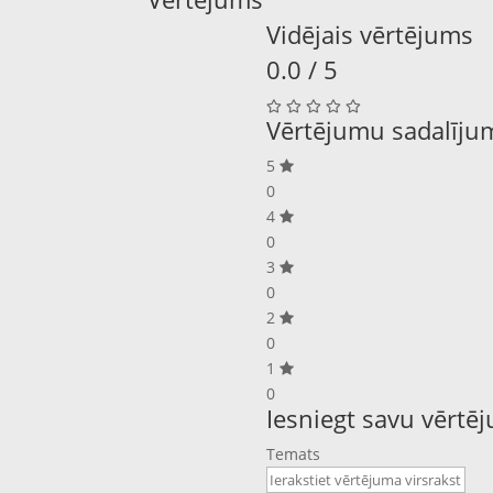
Vidējais vērtējums
0.0 / 5
Vērtējumu sadalīju
5
0
4
0
3
0
2
0
1
0
Iesniegt savu vērtē
Temats