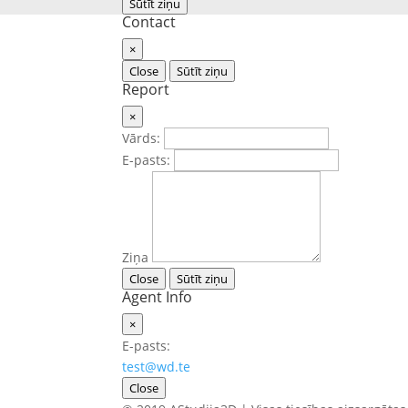
Sūtīt ziņu
Contact
×
Close
Sūtīt ziņu
Report
×
Vārds:
E-pasts:
Ziņa
Close
Sūtīt ziņu
Agent Info
×
E-pasts:
test@wd.te
Close