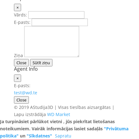
×
Vārds:
E-pasts:
Ziņa
Close
Sūtīt ziņu
Agent Info
×
E-pasts:
test@wd.te
Close
© 2019 AStudija3D | Visas tiesības aizsargātas |
Lapu izstrādāja
WD Market
Ja turpināsiet pārlūkot vietni , jūs piekrītat lietošanas
noteikumiem. Vairāk informācijas lasiet sadaļās
"Privātuma
politika"
un
"Sīkdatnes"
Sapratu