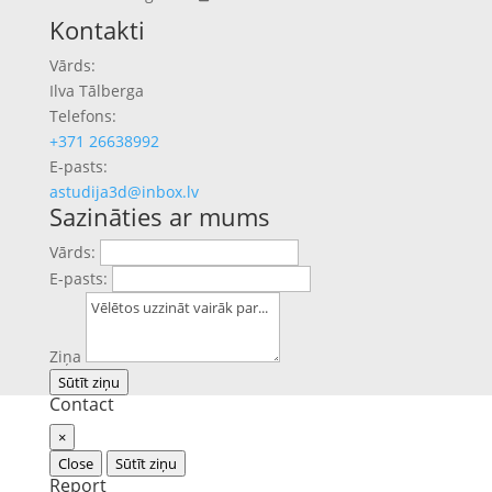
Previous
Next
Kontakti
Vārds:
Ilva Tālberga
Telefons:
+371 26638992
E-pasts:
astudija3d@inbox.lv
Sazināties ar mums
Vārds:
E-pasts:
Ziņa
Sūtīt ziņu
Contact
×
Close
Sūtīt ziņu
Report