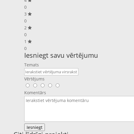
4
0
3
0
2
0
1
0
Iesniegt savu vērtējumu
Temats
Vērtējums
Komentārs
Iesniegt