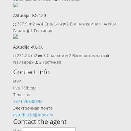
AStudija -KG 120
367.5 m2
4 Спальни
2 Ванная комната
Nav
Гараж
1 Гостиная
AStudija -KG 96
231.24 m2
3 Спальни
2 Ванная комната
Nav Гараж
2 Гостиная
Previous
Next
Contact Info
Имя
Ilva Tālbega
Телефон
+371 26638992
Электронная почта
astudija3d@inbox.lv
Contact the agent
Имя