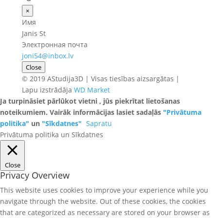
×
Имя
Janis St
Электронная почта
joni54@inbox.lv
Close
© 2019 AStudija3D | Visas tiesības aizsargātas |
Lapu izstrādāja
WD Market
Ja turpināsiet pārlūkot vietni , jūs piekrītat lietošanas
noteikumiem. Vairāk informācijas lasiet sadaļās
"Privātuma
politika"
un
"Sīkdatnes"
Sapratu
Privātuma politika un Sīkdatnes
Close
Privacy Overview
This website uses cookies to improve your experience while you
navigate through the website. Out of these cookies, the cookies
that are categorized as necessary are stored on your browser as