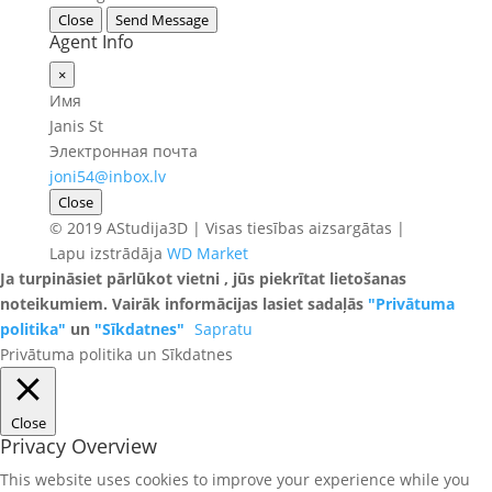
Close
Send Message
Agent Info
×
Имя
Janis St
Электронная почта
joni54@inbox.lv
Close
© 2019 AStudija3D | Visas tiesības aizsargātas |
Lapu izstrādāja
WD Market
Ja turpināsiet pārlūkot vietni , jūs piekrītat lietošanas
noteikumiem. Vairāk informācijas lasiet sadaļās
"Privātuma
politika"
un
"Sīkdatnes"
Sapratu
Privātuma politika un Sīkdatnes
Close
Privacy Overview
This website uses cookies to improve your experience while you