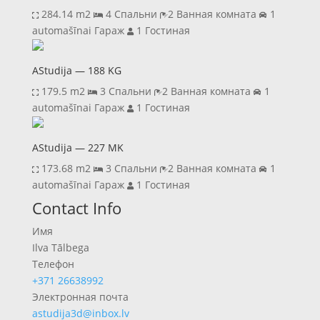
284.14 m2
4 Спальни
2 Ванная комната
1
automašīnai Гараж
1 Гостиная
AStudija — 188 KG
179.5 m2
3 Спальни
2 Ванная комната
1
automašīnai Гараж
1 Гостиная
AStudija — 227 MK
173.68 m2
3 Спальни
2 Ванная комната
1
automašīnai Гараж
1 Гостиная
Previous
Next
Contact Info
Имя
Ilva Tālbega
Телефон
+371 26638992
Электронная почта
astudija3d@inbox.lv