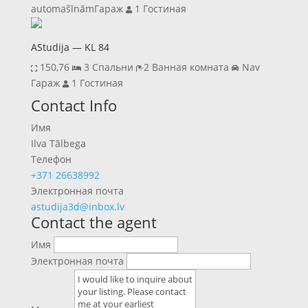
automašīnāmГараж
1 Гостиная
AStudija — KL 84
150,76‬
3 Спальни
2 Ванная комната
Nav
Гараж
1 Гостиная
Previous
Next
Contact Info
Имя
Ilva Tālbega
Телефон
+371 26638992
Электронная почта
astudija3d@inbox.lv
Contact the agent
Имя
Электронная почта