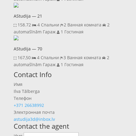
AStudija — 21
158.72
4 Спальни
2 Ванная комната
2
automašīnām Гараж
1 Гостиная
AStudija — 70
167,50
4 Спальни
3 Ванная комната
2
automašīnām Гараж
1 Гостиная
Previous
Next
Contact Info
Имя
Ilva Tālberga
Телефон
+371 26638992
Электронная почта
astudija3d@inbox.lv
Contact the agent
Имя