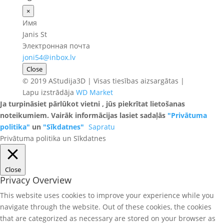
×
Имя
Janis St
Электронная почта
joni54@inbox.lv
Close
© 2019 AStudija3D | Visas tiesības aizsargātas |
Lapu izstrādāja
WD Market
Ja turpināsiet pārlūkot vietni , jūs piekrītat lietošanas
noteikumiem. Vairāk informācijas lasiet sadaļās
"Privātuma
politika"
un
"Sīkdatnes"
Sapratu
Privātuma politika un Sīkdatnes
Close
Privacy Overview
This website uses cookies to improve your experience while you
navigate through the website. Out of these cookies, the cookies
that are categorized as necessary are stored on your browser as