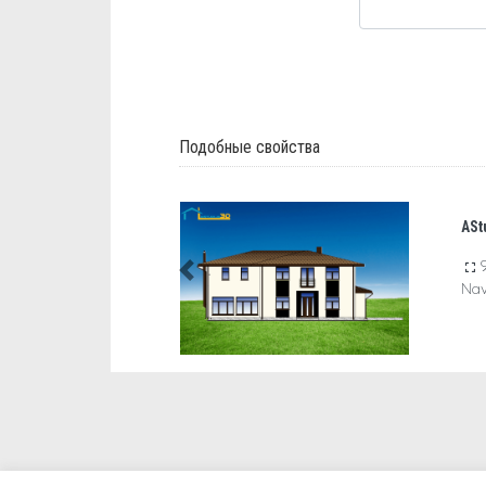
Подобные свойства
AStudija — KG 126
95.8 m2
2 Спальни
2 Ванная комната
Previous
Nav Гараж
Nav Гостиная