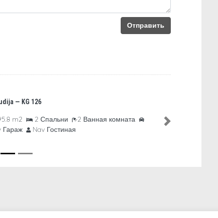
Отправить
AStudija — KG 103
317.57 m2
4 Спал
Next
1 automašīnai Гараж