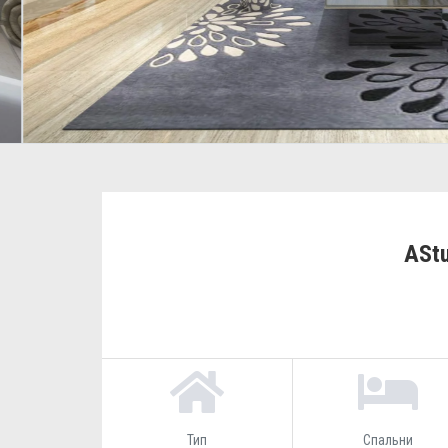
AStu
Тип
Спальни