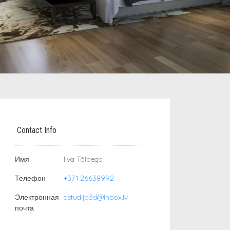
Contact Info
Имя
Ilva Tālbega
Телефон
+371 26638992
Электронная
astudija3d@inbox.lv
почта