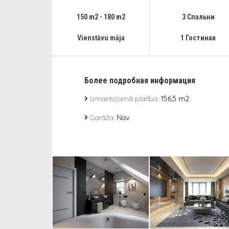
150 m2 - 180 m2
3 Спальни
Vienstāvu māja
1 Гостиная
Более подробная информация
Izmantojamā platība:
156,5 m2
Garāža:
Nav