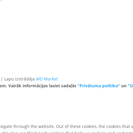
 | Lapu izstrādāja
WD Market
iem. Vairāk informācijas lasiet sadaļās
"Privātuma politika"
un
"S
igate through the website. Out of these cookies, the cookies that 