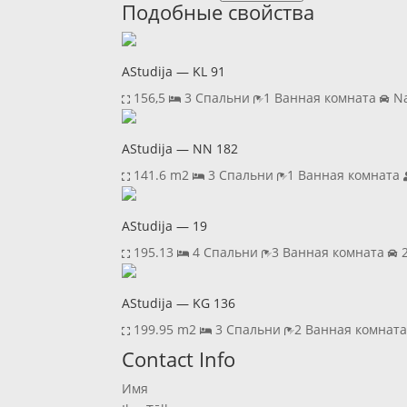
Подобные свойства
AStudija — KL 91
156,5
3 Спальни
1 Ванная комната
Na
AStudija — NN 182
141.6 m2
3 Спальни
1 Ванная комната
AStudija — 19
195.13
4 Спальни
3 Ванная комната
2
AStudija — KG 136
199.95 m2
3 Спальни
2 Ванная комнат
Previous
Next
Contact Info
Имя