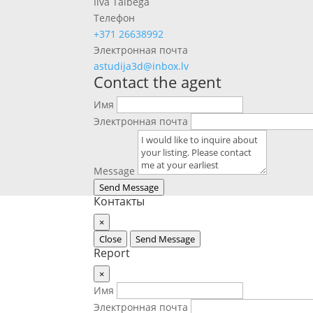
Ilva Tālbega
Телефон
+371 26638992
Электронная почта
astudija3d@inbox.lv
Contact the agent
Имя
Электронная почта
Message
Send Message
Контакты
×
Close
Send Message
Report
×
Имя
Электронная почта