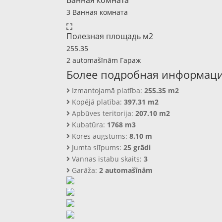
Ванная комната
3 Ванная комната
Полезная площадь м2
255.35
2 automašīnām Гараж
Более подробная информац
Izmantojamā platība:
255.35 m2
Kopējā platība:
397.31 m2
Apbūves teritorija:
207.10 m2
Kubatūra:
1768 m3
Kores augstums:
8.10 m
Jumta slīpums:
25 grādi
Vannas istabu skaits:
3
Garāža:
2 automašīnām