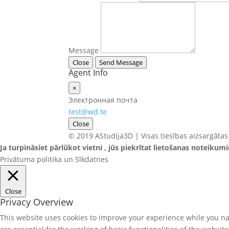
Message
Close
Send Message
Agent Info
×
Электронная почта
test@wd.te
Close
© 2019 AStudija3D | Visas tiesības aizsargātas
Ja turpināsiet pārlūkot vietni , jūs piekrītat lietošanas noteikum
Privātuma politika un Sīkdatnes
Close
Privacy Overview
This website uses cookies to improve your experience while you nav