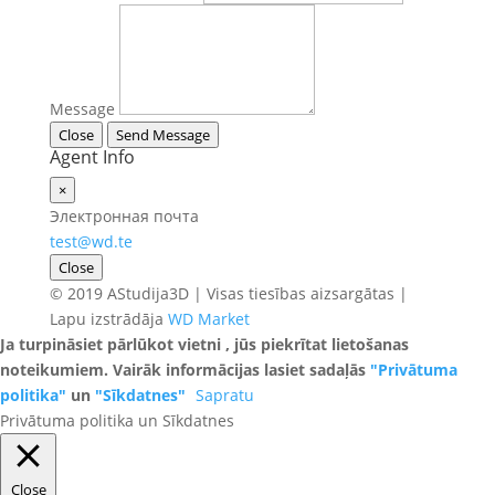
Message
Close
Send Message
Agent Info
×
Электронная почта
test@wd.te
Close
© 2019 AStudija3D | Visas tiesības aizsargātas |
Lapu izstrādāja
WD Market
Ja turpināsiet pārlūkot vietni , jūs piekrītat lietošanas
noteikumiem. Vairāk informācijas lasiet sadaļās
"Privātuma
politika"
un
"Sīkdatnes"
Sapratu
Privātuma politika un Sīkdatnes
Close