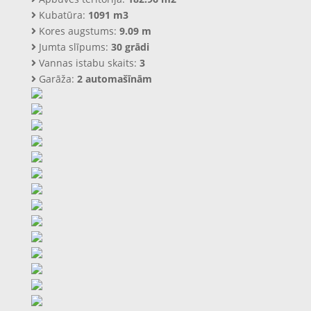
Kubatūra:
1091 m3
Kores augstums:
9.09 m
Jumta slīpums:
30 grādi
Vannas istabu skaits:
3
Garāža:
2 automašīnām