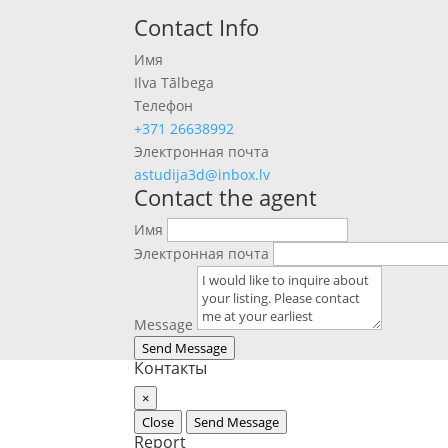
Previous
Next
Contact Info
Имя
Ilva Tālbega
Телефон
+371 26638992
Электронная почта
astudija3d@inbox.lv
Contact the agent
Имя
Электронная почта
Message
Send Message
Контакты
×
Close
Send Message
Report