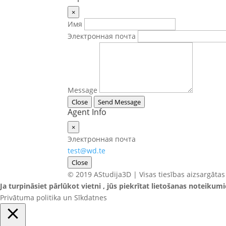
×
Имя
Электронная почта
Message
Close
Send Message
Agent Info
×
Электронная почта
test@wd.te
Close
© 2019 AStudija3D | Visas tiesības aizsargātas
Ja turpināsiet pārlūkot vietni , jūs piekrītat lietošanas noteikum
Privātuma politika un Sīkdatnes