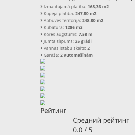
Izmantojamā platība:
165,36 m2
Kopējā platība:
247,80 m2
Apbūves teritorija:
248,80 m2
Kubatūra:
1286 m3
Kores augstums:
7,58 m
Jumta slīpums:
35 grādi
Vannas istabu skaits:
2
Garāža:
2 automašīnām
Рейтинг
Средний рейтинг
0.0 / 5