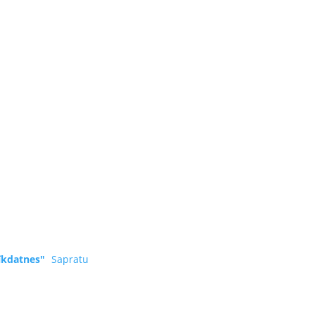
īkdatnes"
Sapratu