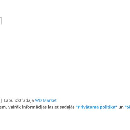
 | Lapu izstrādāja
WD Market
iem. Vairāk informācijas lasiet sadaļās
"Privātuma politika"
un
"S