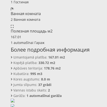
1 Гостиная
Ванная комната
2 Ванная комната
Полезная площадь м2
167.01
1 automašīnai Гараж
Более подробная информация
Izmantojamā platība:
167.01 m2
Kopējā platība:
330.72 m2
Apbūves teritorija:
178.76 m2
Kubatūra:
995 m3
Kores augstums:
8.0 m
Jumta slīpums:
37 grādi
Vannas istabu skaits:
2
Garāža:
1 automašīnai garāža