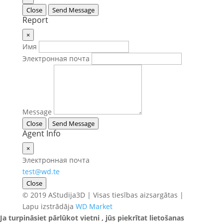
Close
Send Message
Report
×
Имя
Электронная почта
Message
Close
Send Message
Agent Info
×
Электронная почта
test@wd.te
Close
© 2019 AStudija3D | Visas tiesības aizsargātas |
Lapu izstrādāja
WD Market
Ja turpināsiet pārlūkot vietni , jūs piekrītat lietošanas