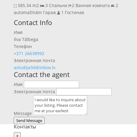
585.34 m2
3 Спальни
2 Ванная комната
2
automašīnām Гараж
1 Гостиная
Previous
Next
Contact Info
Имя
Ilva Tālbega
Телефон
+371 26638992
Электронная почта
astudija3d@inbox.lv
Contact the agent
Имя
Электронная почта
Message
Send Message
Контакты
×