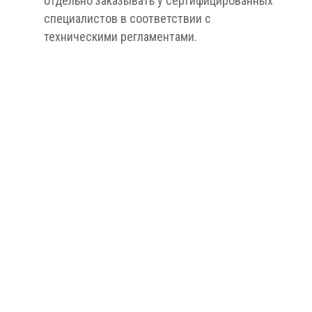
отдельно заказывать у сертифицированных
специалистов в соответствии с
техническими регламентами.
У фирмы имеются все лицензии на
коммерческую деятельность, проектирование
и произведение строительных работ.